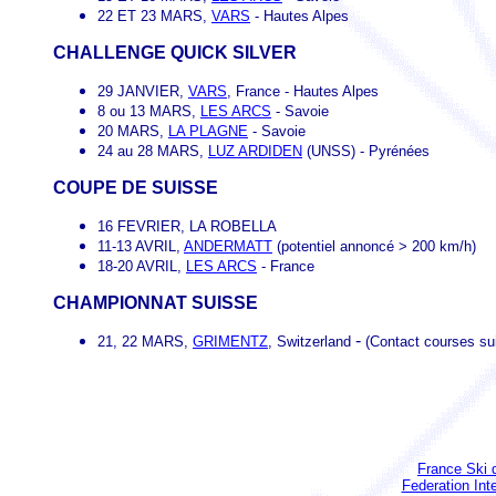
22 ET 23 MARS,
VARS
- Hautes Alpes
CHALLENGE QUICK SILVER
29 JANVIER,
VARS
, France - Hautes Alpes
8 ou 13 MARS,
LES ARCS
- Savoie
20 MARS,
LA PLAGNE
- Savoie
24 au 28 MARS,
LUZ ARDIDEN
(UNSS) - Pyrénées
COUPE DE SUISSE
16 FEVRIER, LA ROBELLA
11-13 AVRIL,
ANDERMATT
(potentiel annoncé > 200 km/h)
18-20 AVRIL,
LES ARCS
- France
CHAMPIONNAT SUISSE
-
21, 22 MARS,
GRIMENTZ
, Switzerland
(Contact courses s
France Ski 
Federation Int