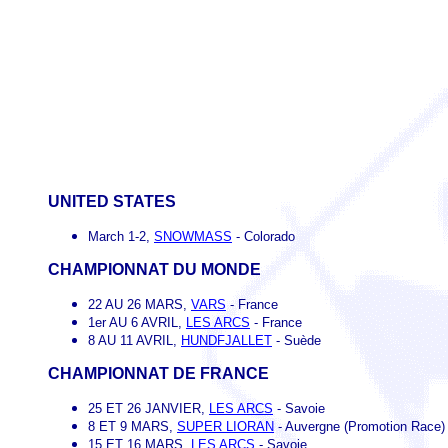
UNITED STATES
March 1-2,
SNOWMASS
- Colorado
CHAMPIONNAT DU MONDE
22 AU 26 MARS,
VARS
- France
1er AU 6 AVRIL,
LES ARCS
- France
8 AU 11 AVRIL,
HUNDFJALLET
- Suède
CHAMPIONNAT DE FRANCE
25 ET 26 JANVIER,
LES ARCS
- Savoie
8 ET 9 MARS,
SUPER LIORAN
- Auvergne (Promotion Race)
15 ET 16 MARS,
LES ARCS
- Savoie