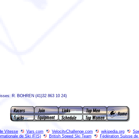
uisses: R. BOHREN (41)32 863 10 24)
de Vitesse
Vars.com
VelocityChallenge.com
wikipedia.org
Spe
ernationale de Ski (FIS)
British Speed Ski Team
Fédération Suisse de